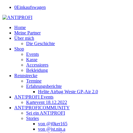
0
Einkaufswagen
Home
Meine Partner
Über mich
Die Geschichte
Shop
Events
Kasse
Accessiores
Bekleidung
Rennstrecke
Termine
Erfahrungsberichte
Helite Airbag Weste GP-Air 2.0
ANT!PROFI Events
Kartevent 18.12.2022
ANT!PROFICOMMUNITY
Sei ein ANT!PROFI
Stories
von @j0ker165
von @jst.nin.a