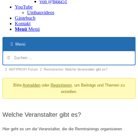
von @tigga51
YouTube
Umbauvideos
Gästebuch
Kontakt
Menü
Menü
Menü
Forum-
Navigation
Forum-
ANT!PROFI Forum
Rennstrecke: Welche Veranstalter gibt es?
Breadcrumbs
Bitte
Anmelden
oder
Registrieren
, um Beiträge und Themen zu
-
erstellen.
Du
bist
hier:
Welche Veranstalter gibt es?
Hier geht es um die Veranstalter, die die Renntrainings organisieren