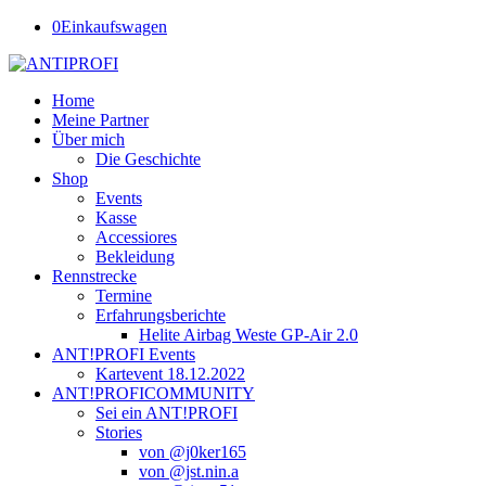
0
Einkaufswagen
Home
Meine Partner
Über mich
Die Geschichte
Shop
Events
Kasse
Accessiores
Bekleidung
Rennstrecke
Termine
Erfahrungsberichte
Helite Airbag Weste GP-Air 2.0
ANT!PROFI Events
Kartevent 18.12.2022
ANT!PROFICOMMUNITY
Sei ein ANT!PROFI
Stories
von @j0ker165
von @jst.nin.a