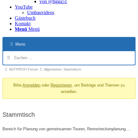
von @tigga51
YouTube
Umbauvideos
Gästebuch
Kontakt
Menü
Menü
Menü
Forum-
Navigation
Forum-
ANT!PROFI Forum
Allgemeines: Stammtisch
Breadcrumbs
Bitte
Anmelden
oder
Registrieren
, um Beiträge und Themen zu
-
erstellen.
Du
bist
hier:
Stammtisch
Bereich für Planung von gemeinsamen Touren, Rennstreckenplanung....