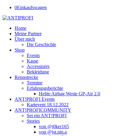
0
Einkaufswagen
Home
Meine Partner
Über mich
Die Geschichte
Shop
Events
Kasse
Accessiores
Bekleidung
Rennstrecke
Termine
Erfahrungsberichte
Helite Airbag Weste GP-Air 2.0
ANT!PROFI Events
Kartevent 18.12.2022
ANT!PROFICOMMUNITY
Sei ein ANT!PROFI
Stories
von @j0ker165
von @jst.nin.a