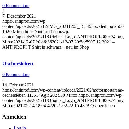
0 Kommentare
/
7. Dezember 2021
https://antiprofi.com/wp-
content/uploads/2021/12/IMG_20211203_153458-scaled.jpg
2560
1920
Mirco
https://antiprofi.com/wp-
content/uploads/2021/11/Original_Logo_ANTPROFI-300x74.png
Mirco
2021-12-07 20:46:36
2021-12-07 20:54:59
07.12.2021 –
ANT!PROFI T-Shirt in schwarz – neu im Shop
Oschersleben
0 Kommentare
/
14. Februar 2021
https://antiprofi.com/wp-content/uploads/2021/02/motorsportarena-
oschersleben-1125149.gif
202
530
Mirco
https://antiprofi.com/wp-
content/uploads/2021/11/Original_Logo_ANTPROFI-300x74.png
Mirco
2021-02-14 18:04:42
2021-02-22 15:48:59
Oschersleben
Anmelden
Log in