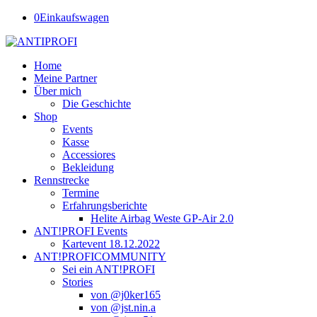
0
Einkaufswagen
Home
Meine Partner
Über mich
Die Geschichte
Shop
Events
Kasse
Accessiores
Bekleidung
Rennstrecke
Termine
Erfahrungsberichte
Helite Airbag Weste GP-Air 2.0
ANT!PROFI Events
Kartevent 18.12.2022
ANT!PROFICOMMUNITY
Sei ein ANT!PROFI
Stories
von @j0ker165
von @jst.nin.a